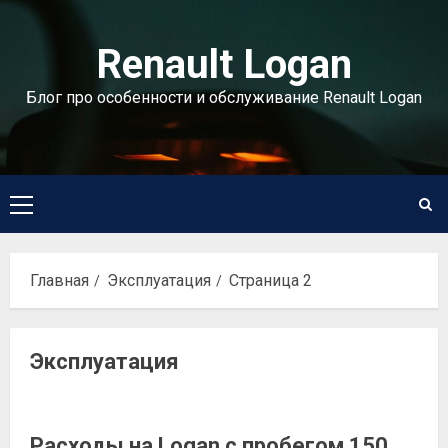
Перейти
к
Renault Logan
содержимому
Блог про особенности и обслуживание Renault Logan
Основное
меню
Главная
Эксплуатация
Страница 2
Эксплуатация
Расходы на Logan с пробегом 150