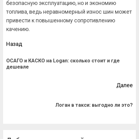
безопасную эксплуатацию, но и экономию
топлива, ведь неравномерный износ шин может
привести к повышенному сопротивлению
качению.
Продолжить
Назад
чтение
ОСАГО и КАСКО на Logan: сколько стоит и где
П
дешевле
за
Далее
Следующая
Логан в такси: выгодно ли это?
запись: